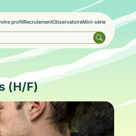
otre profil
Recrutement
Observatoire
Mini-série
s (H/F)