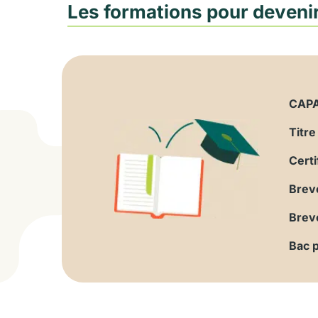
Les formations pour devenir
CAP
Titr
Certi
Breve
Brev
Bac 