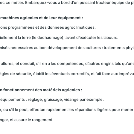
avec ce métier. Embarquez-vous à bord d’un puissant tracteur équipe de p
 machines agricoles et de leur équipement :
rations programmées et des données agroclimatiques.
ciellement la terre (le déchaumage), avant d’exécuter les labours.
écanisés nécessaires au bon développement des cultures : traitements phy
es cultures, et conduit, s’il en a les compétences, d’autres engins tels q
ègles de sécurité, établit les éventuels correctifs, et fait face aux impré
n fonctionnement des matériels agricoles :
s équipements : réglage, graissage, vidange par exemple.
 ou s’il le peut, effectue rapidement les réparations légères pour mener à
angar, et assure le rangement.