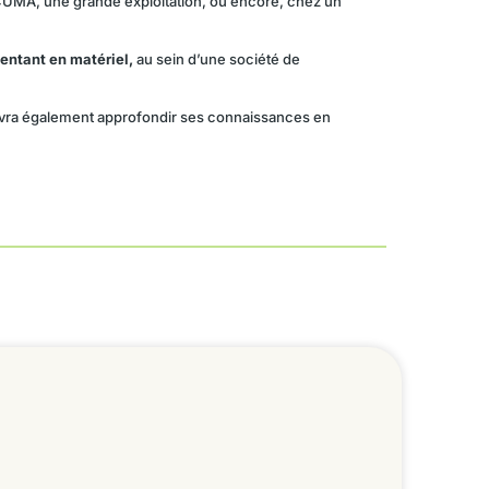
CUMA, une grande exploitation, ou encore, chez un
entant en matériel,
au sein d’une société de
 devra également approfondir ses connaissances en