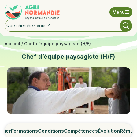
Menu
Accueil
/
Chef d’équipe paysagiste (H/F)
Chef d’équipe paysagiste (H/F)
étier
Formations
Conditions
Compétences
Évolution
Rémuné